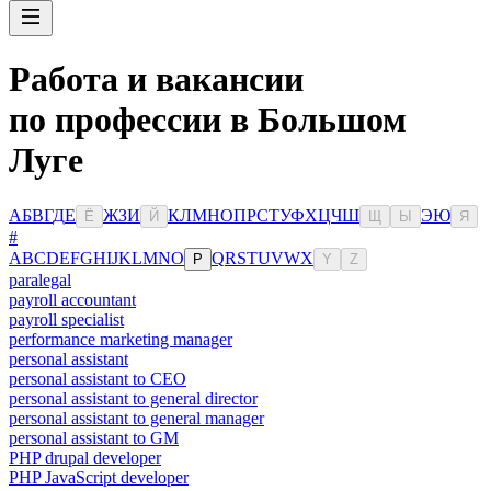
Работа и вакансии
по профессии в Большом
Луге
А
Б
В
Г
Д
Е
Ж
З
И
К
Л
М
Н
О
П
Р
С
Т
У
Ф
Х
Ц
Ч
Ш
Э
Ю
Ё
Й
Щ
Ы
Я
#
A
B
C
D
E
F
G
H
I
J
K
L
M
N
O
Q
R
S
T
U
V
W
X
P
Y
Z
paralegal
payroll accountant
payroll specialist
performance marketing manager
personal assistant
personal assistant to CEO
personal assistant to general director
personal assistant to general manager
personal assistant to GM
PHP drupal developer
PHP JavaScript developer