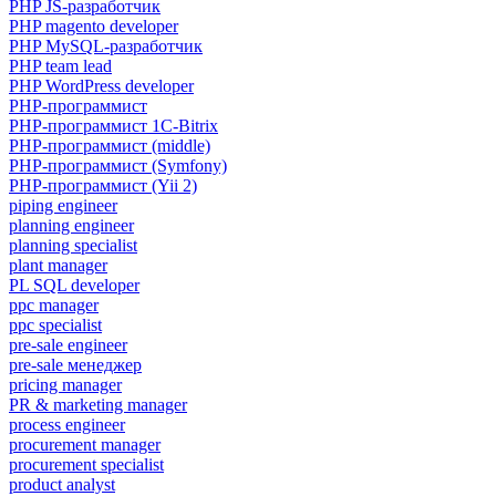
PHP JS-разработчик
PHP magento developer
PHP MySQL-разработчик
PHP team lead
PHP WordPress developer
PHP-программист
PHP-программист 1C-Bitrix
PHP-программист (middle)
PHP-программист (Symfony)
PHP-программист (Yii 2)
piping engineer
planning engineer
planning specialist
plant manager
PL SQL developer
ppc manager
ppc specialist
pre-sale engineer
pre-sale менеджер
pricing manager
PR & marketing manager
process engineer
procurement manager
procurement specialist
product analyst