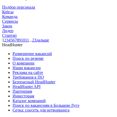
Подбор персонала
Кейсы
Команда
Сервисы
Закон
Лидер
Стартап
1
2
3
4
5
6
7
8
9
10
11
...
23
дальше
HeadHunter
Размещение вакансий
Поиск по резюме
О компании
Наши вакансии
Реклама на сайте
Требования к ПО
Безопасный HeadHunter
HeadHunter API
Партнерам
Инвесторам
Каталог компаний
Поиск по вакансиям в Большом Луге
Сетка: соцсеть для нетворкинга