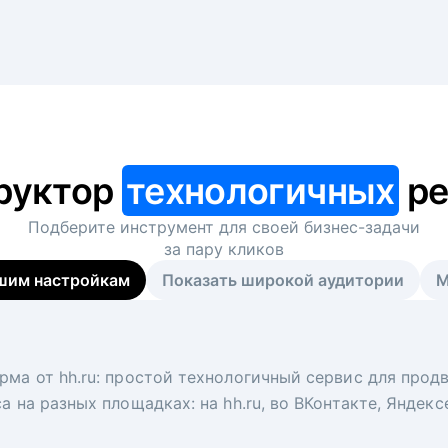
руктор
технологичных
ре
Подберите инструмент для своей
бизнес-задачи
за пару кликов
шим настройкам
Показать широкой аудитории
М
я
 рекрутер
рма от hh.ru: простой технологичный сервис для прод
 для вакансий на главной странице hh.ru. Увеличивает
под ключ. Решите, сколько кандидатов и когда вам нуж
а на разных площадках: на hh.ru, во ВКонтакте, Яндек
ологи, рекрутеры и проектные менеджеры hh.ru с цел
тов