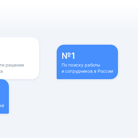
№1
йти решение
По поиску работы
са
и сотрудников в России
ий