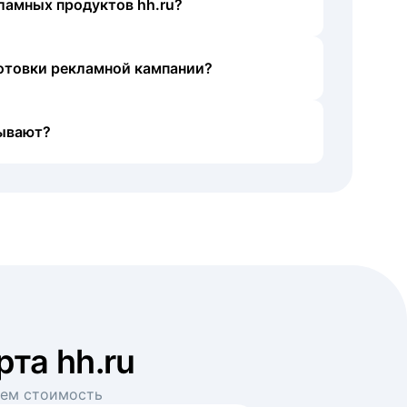
ламных продуктов hh.ru?
готовки рекламной кампании?
ывают?
рта hh.ru
аем стоимость