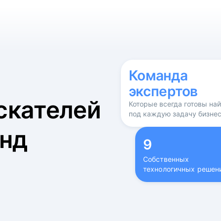
б
Команда
экспертов
скателей
Которые всегда готовы на
под каждую задачу бизне
нд
9
Собственных
технологичных решен