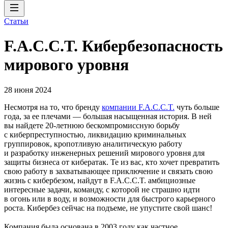
Статьи
F.A.C.C.T. Кибербезопасность
мирового уровня
28 июня 2024
Несмотря на то, что бренду
компании F.A.C.C.T.
чуть больше
года, за ее плечами — большая насыщенная история. В ней
вы найдете 20‑летнюю бескомпромиссную борьбу
с киберпреступностью, ликвидацию криминальных
группировок, кропотливую аналитическую работу
и разработку инженерных решений мирового уровня для
защиты бизнеса от кибератак. Те из вас, кто хочет превратить
свою работу в захватывающее приключение и связать свою
жизнь с кибербезом, найдут в F.A.C.C.T. амбициозные
интересные задачи, команду, с которой не страшно идти
в огонь или в воду, и возможности для быстрого карьерного
роста. Кибербез сейчас на подъеме, не упустите свой шанс!
Компания была основана в 2003 году как частное