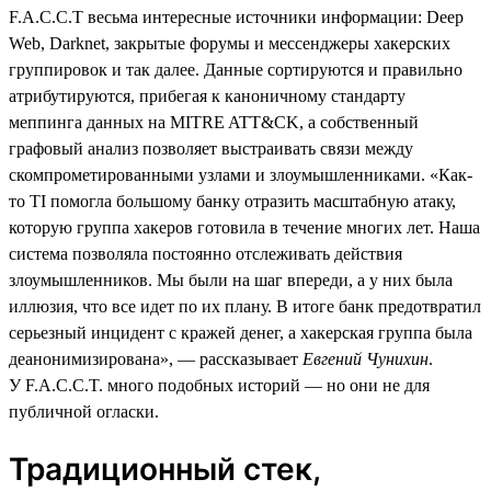
F.A.C.C.T весьма интересные источники информации: Deep
Web, Darknet, закрытые форумы и мессенджеры хакерских
группировок и так далее. Данные сортируются и правильно
атрибутируются, прибегая к каноничному стандарту
меппинга данных на MITRE ATT&CK, а собственный
графовый анализ позволяет выстраивать связи между
скомпрометированными узлами и злоумышленниками. «Как-
то TI помогла большому банку отразить масштабную атаку,
которую группа хакеров готовила в течение многих лет. Наша
система позволяла постоянно отслеживать действия
злоумышленников. Мы были на шаг впереди, а у них была
иллюзия, что все идет по их плану. В итоге банк предотвратил
серьезный инцидент с кражей денег, а хакерская группа была
деанонимизирована», — рассказывает
Евгений Чунихин
.
У F.A.C.C.T. много подобных историй — но они не для
публичной огласки.
Традиционный стек,